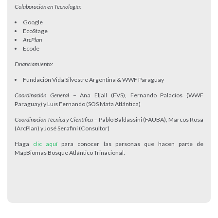
Colaboración en Tecnología:
Google
EcoStage
ArcPlan
Ecode
Financiamiento:
Fundación Vida Silvestre Argentina & WWF Paraguay
Coordinación General
– Ana Eljall (FVS), Fernando Palacios (WWF
Paraguay) y Luis Fernando (SOS Mata Atlántica)
Coordinación Técnica y Científica
– Pablo Baldassini (FAUBA), Marcos Rosa
(ArcPlan) y José Serafini (Consultor)
Haga
clic aquí
para conocer las personas que hacen parte de
MapBiomas Bosque Atlántico Trinacional.