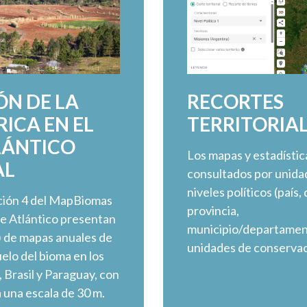
N DE LA
RECORTES
RICA EN EL
TERRITORIA
LÁNTICO
Los mapas y estadísti
AL
consultados por unidad
niveles políticos (paí
cción 4 del MapBiomas
provincia,
ue Atlántico presentan
municipio/departament
) de mapas anuales de
unidades de conservac
uelo del bioma en los
 Brasil y Paraguay, con
 una escala de 30 m.