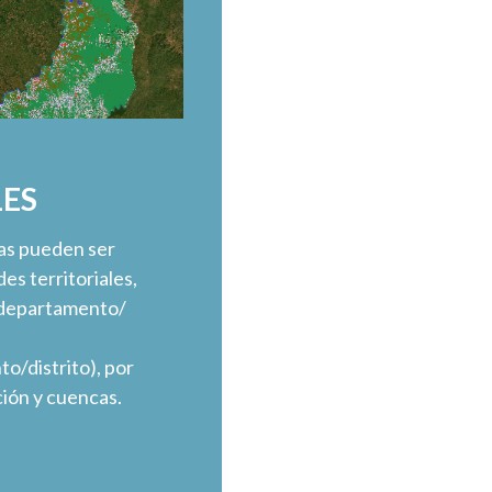
LES
cas pueden ser
es territoriales,
s, departamento/
o/distrito), por
ión y cuencas.