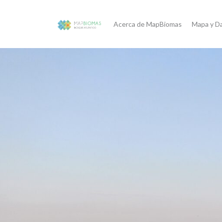
Acerca de MapBiomas
Mapa y D
Lanzamiento de MapBioma
La primera colección de mapas de uso y cob
21 de mayo.
Video de Lanzamiento