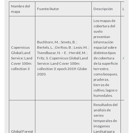
Nombre del
Fuente/Autor
Descripción
Link
mapa
Los mapas de
cobertura del
suelo
presentan
Buchhorn, M. ; Smets, B. ;
información
Copernicus
Bertels, L. ; De Roo, B. ; Lesiv, M. ;
espacial sobre
Global Land
Tsendbazar, N. – E. ; Herold, M. ;
distintos tipos
Service: Land
Fritz, S. Copernicus Global Land
de cobertura
Acces
Cover 100m:
Service: Land Cover 100m:
de la superficie
collection 3
collection 3: epoch 2019: Globe
terrestre,
2020.
como bosques,
praderas,
tierras de
cultivo, lagos o
humedales.
Resultados del
análisis de
series
temporales de
imágenes
Global Forest
Landsat para