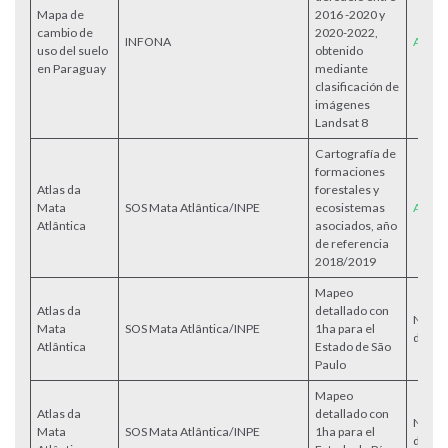
Mapa de
2016 -2020 y
cambio de
2020-2022,
INFONA
Acces
uso del suelo
obtenido
en Paraguay
mediante
clasificación de
imágenes
Landsat 8
Cartografía de
formaciones
Atlas da
forestales y
Mata
SOS Mata Atlântica/INPE
ecosistemas
Acess
Atlântica
asociados, año
de referencia
2018/2019
Mapeo
Atlas da
detallado con
No
Mata
SOS Mata Atlântica/INPE
1ha para el
dispon
Atlântica
Estado de São
Paulo
Mapeo
Atlas da
detallado con
No
Mata
SOS Mata Atlântica/INPE
1ha para el
dispon