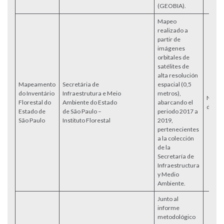
(GEOBIA).
Mapeo
realizado a
partir de
imágenes
orbitales de
satélites de
alta resolución
Mapeamento
Secretária de
espacial (0,5
do Inventário
Infraestrutura e Meio
metros),
No
Florestal do
Ambiente do Estado
abarcando el
dispon
Estado de
de São Paulo –
periodo 2017 a
São Paulo
Instituto Florestal
2019,
pertenecientes
a la colección
de la
Secretaría de
Infraestructura
y Medio
Ambiente.
Junto al
informe
metodológico