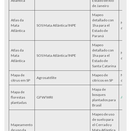
Atlântica
Estado de Río
de Janeiro
Mapeo
Atlas da
detallado con
No
Mata
SOS Mata Atlântica/INPE
1ha para el
dispon
Atlântica
Estado de
Paraná
Mapeo
Atlas da
detallado con
No
Mata
SOS Mata Atlântica/INPE
1ha para el
dispon
Atlântica
Estado de
Santa Catarina
Mapa de
Mapeo de
No
Agrosatélite
citrus em SP
cítricos en SP
dispon
Mapa de
Mapa de
bosques
florestas
GFW/WRI
Acess
plantados para
plantadas
Brasil
Mapeo de uso
de suelo para
Mapeamento
el Cerrado y
de uso da
Mata Atlántica.