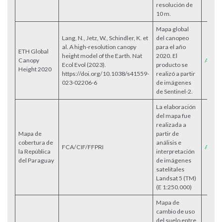
resolución de
10 m.
Mapa global
Lang, N., Jetz, W., Schindler, K. et
del canopeo
al. A high-resolution canopy
para el año
ETH Global
height model of the Earth. Nat
2020. El
Canopy
Acces
Ecol Evol (2023).
producto se
Height 2020
https://doi.org/10.1038/s41559-
realizó a partir
023-02206-6
de imágenes
de Sentinel-2.
La elaboración
del mapa fue
realizada a
Mapa de
partir de
cobertura de
análisis e
FCA/CIF/FFPRI
Acces
la República
interpretación
del Paraguay
de imágenes
satelitales
Landsat 5 (TM)
(E 1:250.000)
Mapa de
cambio de uso
del suelo entre