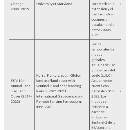
Change
University of Maryland
caracterizar la
Acces
2000–2015
extensión y el
cambio de los
bosques a
escala mundial
entre 2000 y
2015.
Series
temporales de
mapas
globales
anuales de uso
y cobertura del
Karra, Kontgis, et al. “Global
suelo (LULC).
ESRI 10m
land use/land cover with
Actualmente
Annual Land
Sentinel-2 and deep learning.”
cuenta con
Use Land
IGARSS 2021-2021 IEEE
datos de 2017-
Acces
Cover (2017-
International Geoscience and
2022. Los
2022)
Remote Sensing Symposium.
mapas se
IEEE, 2021.
obtienen a
partir de
imágenes
Sentinel-2 de la
ESA con una