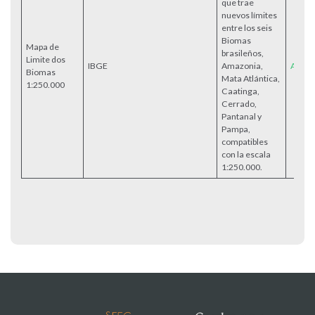
que trae
nuevos límites
entre los seis
Biomas
Mapa de
brasileños,
Limite dos
IBGE
Amazonia,
Acess
Biomas
Mata Atlántica,
1:250.000
Caatinga,
Cerrado,
Pantanal y
Pampa,
compatibles
con la escala
1:250.000.