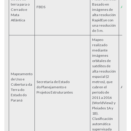
terra para o
Basado en
FBDS
Acess
Cerrado e
imágenes de
Mata
alta resolución
Atlântica
RapidEye con
una resolución
de 5 m.
Mapeo
realizado
mediante
imágenes
orbitales de
satélites de
alta resolución
Mapeamento
espacial (2
de Uso e
Secretaria de Estado
metros), que
Cobertura da
do Planejamento e
cubren el
Acess
Terra do
Projetos Estruturantes
período de
Estado do
2011 a 2016
Paraná
(WorldView2 y
Pleiades 1A y
1B).
Clasificación
automática
supervisada