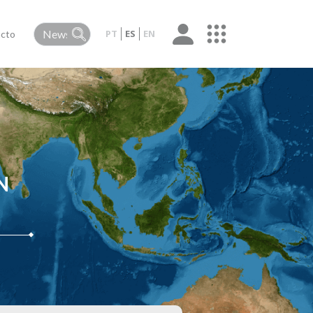
PT
ES
EN
cto
N