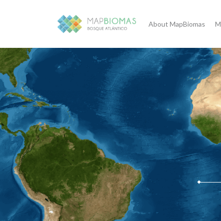
About MapBiomas
M