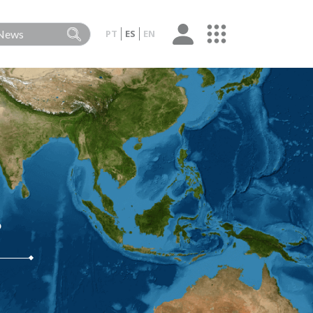
PT
ES
EN
?