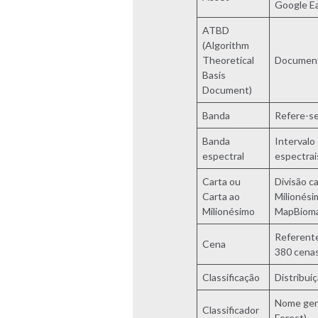
Google Ea
ATBD
(Algorithm
Theoretical
Documento
Basis
Document)
Banda
Refere-se
Banda
Intervalo
espectral
espectrai
Carta ou
Divisão c
Carta ao
Milionési
Milionésimo
MapBiomas
Referente
Cena
380 cenas
Classificação
Distribui
Nome gené
Classificador
Forest).