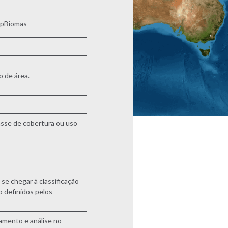
apBiomas
o de área.
asse de cobertura ou uso
e chegar à classificação
o definidos pelos
amento e análise no