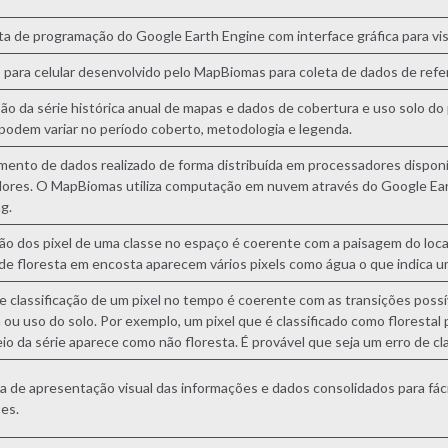
a de programação do Google Earth Engine com interface gráfica para vis
o para celular desenvolvido pelo MapBiomas para coleta de dados de ref
ão da série histórica anual de mapas e dados de cobertura e uso solo d
podem variar no período coberto, metodologia e legenda.
ento de dados realizado de forma distribuída em processadores disponí
res. O MapBiomas utiliza computação em nuvem através do Google Ear
g.
ção dos pixel de uma classe no espaço é coerente com a paisagem do loca
de floresta em encosta aparecem vários pixels como água o que indica um
de classificação de um pixel no tempo é coerente com as transições possí
 ou uso do solo. Por exemplo, um pixel que é classificado como florestal
io da série aparece como não floresta. É provável que seja um erro de cla
a de apresentação visual das informações e dados consolidados para f
es.