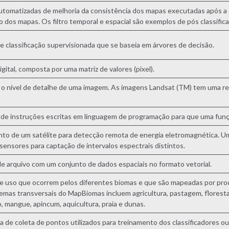
utomatizadas de melhoria da consistência dos mapas executadas após a c
o dos mapas. Os filtro temporal e espacial são exemplos de pós classific
 classificação supervisionada que se baseia em árvores de decisão.
gital, composta por uma matriz de valores (pixel).
o nível de detalhe de uma imagem. As imagens Landsat (TM) tem uma re
de instruções escritas em linguagem de programação para que uma funç
to de um satélite para detecção remota de energia eletromagnética. Um
 sensores para captação de intervalos espectrais distintos.
e arquivo com um conjunto de dados espaciais no formato vetorial.
e uso que ocorrem pelos diferentes biomas e que são mapeadas por pro
temas transversais do MapBiomas incluem agricultura, pastagem, floresta
, mangue, apincum, aquicultura, praia e dunas.
a de coleta de pontos utilizados para treinamento dos classificadores ou 