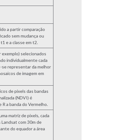
ido a partir comparação
ificado sem mudança ou
1 e a classe em t2.
r exemplo) selecionados
do individualmente cada
a-se representar da melhor
 mosaicos de imagem em
icos de pixels das bandas
alizada (NDVI) é
 e R a banda do Vermelho.
ma matriz de pixels, cada
ns Landsat com 30m de
tante do equador a área