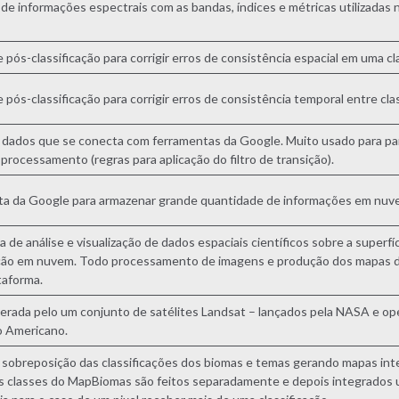
de informações espectrais com as bandas, índices e métricas utilizadas 
e pós-classificação para corrigir erros de consistência espacial em uma cl
e pós-classificação para corrigir erros de consistência temporal entre cla
 dados que se conecta com ferramentas da Google. Muito usado para par
 processamento (regras para aplicação do filtro de transição).
a da Google para armazenar grande quantidade de informações em nuv
a de análise e visualização de dados espaciais científicos sobre a superfí
ão em nuvem. Todo processamento de imagens e produção dos mapas d
taforma.
rada pelo um conjunto de satélites Landsat – lançados pela NASA e op
o Americano.
 sobreposição das classificações dos biomas e temas gerando mapas in
s classes do MapBiomas são feitos separadamente e depois integrados u