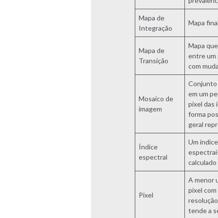
prevalênc
Mapa de
Mapa fina
Integração
Mapa que 
Mapa de
entre um 
Transição
com mudan
Conjunto 
em um per
Mosaico de
pixel das
imagem
forma pos
geral rep
Um índice
Índice
espectrai
espectral
calculado
A menor u
pixel com
Pixel
resolução
tende a s