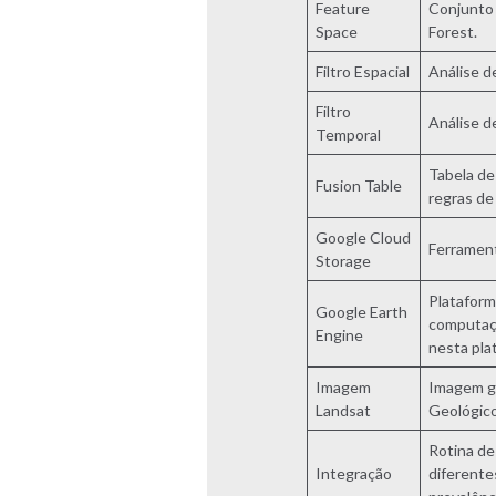
Feature
Conjunto 
Space
Forest.
Filtro Espacial
Análise d
Filtro
Análise d
Temporal
Tabela de
Fusion Table
regras de
Google Cloud
Ferrament
Storage
Plataform
Google Earth
computaç
Engine
nesta pla
Imagem
Imagem ge
Landsat
Geológic
Rotina de
Integração
diferente