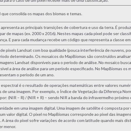
ia para o caso de um pixel receber mais de uma classificação.
l que consolida os mapas dos biomas e temas.
apresenta as principais transições de cobertura e uso da terra. É produz
par de mapas (ex. 2000 x 2016). Nestes mapas cada pixel pode ser class
ça. E para cada mudança recebe um código que representa a classe em t
de pixels Landsat com boa qualidade (pouca interferência de nuvens, po
íodo determinado. Os mosaicos do MapBiomas são construídos analisan
 imagens Landsat disponíveis para o período de análise. No mosaico busc
sível a área de análise para um período especificado. No MapBiomas os
resentam o período de um ano.
 espectral é o resultado de operações matemáticas entre valores numér
s de uma imagem. Por exemplo, o Índice de Vegetação da Diferença Norm
 por: (NIR – R) / (NIR + R) – sendo NIR a banda do infravermelho próximo
nidade em uma imagem digital. Uma imagem de satélite é composta por u
 um valor digital. O pixel no MapBiomas corresponde ao pixel das image
. A área do pixel sofre variações de acordo com latitude quando mais dis
er menor.