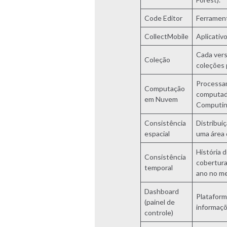
Code Editor
Ferrament
CollectMobile
Aplicativ
Cada vers
Coleção
coleções 
Processam
Computação
computado
em Nuvem
Computin
Consistência
Distribui
espacial
uma área 
História 
Consistência
cobertura
temporal
ano no me
Dashboard
Plataform
(painel de
informaçõ
controle)