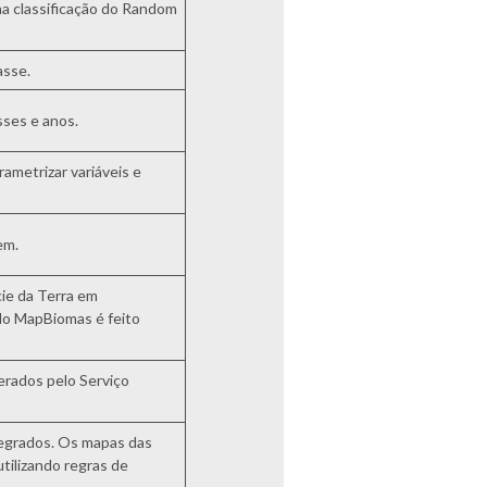
na classificação do Random
asse.
sses e anos.
ametrizar variáveis e
em.
cie da Terra em
o MapBiomas é feito
erados pelo Serviço
tegrados. Os mapas das
tilizando regras de