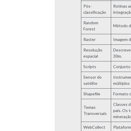
Pós-
Rotinas a
classificação
integraçã
Random
Método de
Forest
Raster
Imagem di
Resolução
Descreve 
espacial
30m.
Scripts
Conjunto 
Sensor do
Instrumen
satélite
múltiplos
Shapefile
Formato d
Classes d
Temas
país. Os 
Transversais
mineração
WebCollect
Plataform