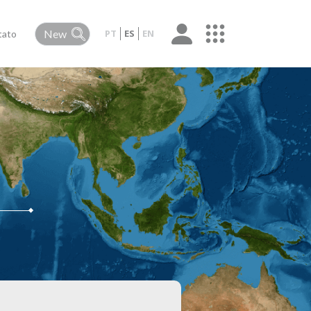
PT
ES
EN
tato