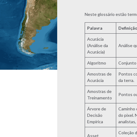
Neste glossário estão ter
Palavra
Definiçã
Acurácia
(Análise da
Análise q
Acurácia)
Algoritmo
Conjunto 
Amostras de
Pontos co
Acurácia
da terra.
Amostras de
Pontos ou 
Treinamento
Árvore de
Caminho c
Decisão
do pixel.
Empírica
analistas
Coleção d
Asset