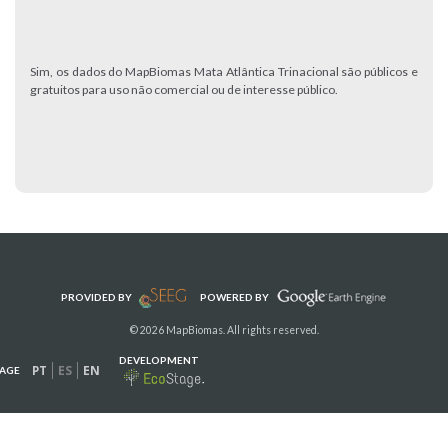
Sim, os dados do MapBiomas Mata Atlântica Trinacional são públicos e
gratuitos para uso não comercial ou de interesse público.
PROVIDED BY
POWERED BY
© 2026 MapBiomas. All rights reserved.
DEVELOPMENT
PT
ES
EN
AGE