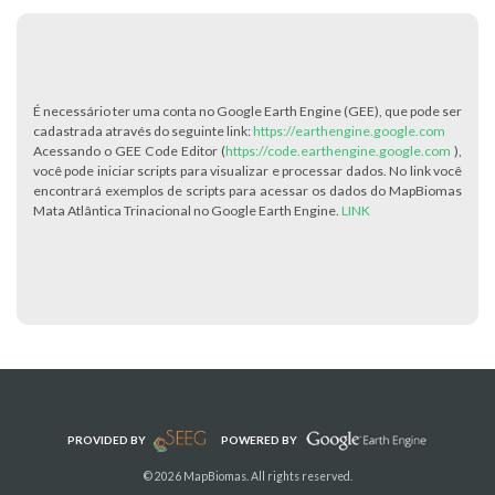
É necessário ter uma conta no Google Earth Engine (GEE), que pode ser
cadastrada através do seguinte link:
https://earthengine.google.com
Acessando o GEE Code Editor (
https://code.earthengine.google.com
),
você pode iniciar scripts para visualizar e processar dados. No link você
encontrará exemplos de scripts para acessar os dados do MapBiomas
Mata Atlântica Trinacional no Google Earth Engine.
LINK
PROVIDED BY
POWERED BY
© 2026 MapBiomas. All rights reserved.