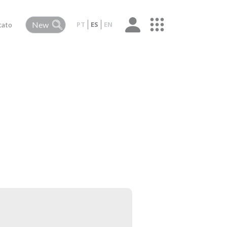
PT
ES
EN
tato