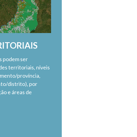
ITORIAIS
as podem ser
s territoriais, níveis
tamento/província,
o/distrito), por
ão e áreas de