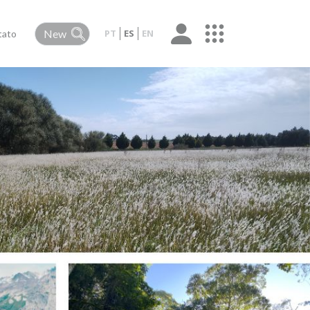
PT
ES
EN
tato