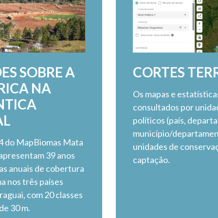
ES SOBRE A
CORTES TERR
RICA NA
Os mapas e estatístic
NTICA
consultados por unidade
AL
políticos (país, depar
município/departament
 4 do MapBiomas Mata
unidades de conservaç
l apresentam 39 anos
captação.
as anuais de cobertura
ma nos três países
araguai, com 20 classes
de 30 m.