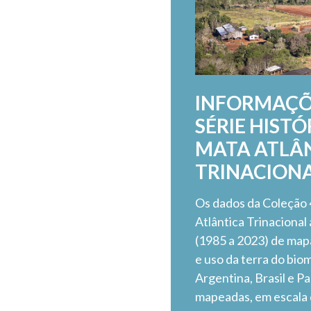
INFORMAÇÕ
SÉRIE HISTÓ
MATA ATLÂ
TRINACION
Os dados da Coleção
Atlântica Trinaciona
(1985 a 2023) de map
e uso da terra do bio
Argentina, Brasil e P
mapeadas, em escala 